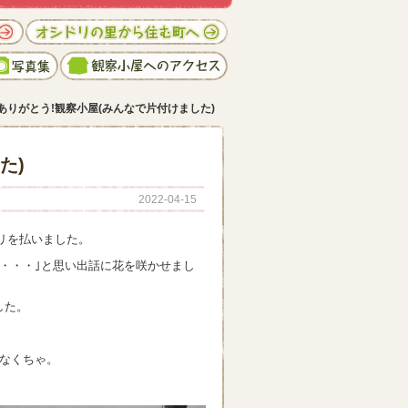
ありがとう!観察小屋(みんなで片付けました)
た)
2022-04-15
コリを払いました。
・・・｣と思い出話に花を咲かせまし
した。
なくちゃ。